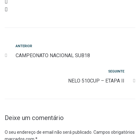
Navegação
Anterior
ANTERIOR
CAMPEONATO NACIONAL SUB18
de
artigos
Seguinte
SEGUINTE
NELO 510CUP – ETAPA II
Deixe um comentário
O seu endereço de email não será publicado.
Campos obrigatórios
marcados com
*