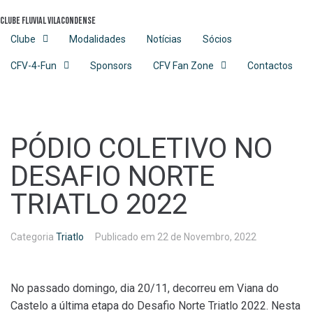
Skip
Clube Fluvial Vilacondense
to
content
Clube
Modalidades
Notícias
Sócios
CFV-4-Fun
Sponsors
CFV Fan Zone
Contactos
PÓDIO COLETIVO NO
DESAFIO NORTE
TRIATLO 2022
Categoria
Triatlo
Publicado em
22 de Novembro, 2022
No passado domingo, dia 20/11, decorreu em Viana do
Castelo a última etapa do Desafio Norte Triatlo 2022. Nesta