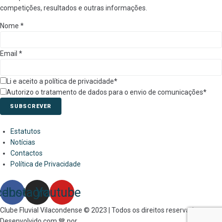
competições, resultados e outras informações.
Nome
*
Email
*
Li e aceito a política de privacidade*
Autorizo o tratamento de dados para o envio de comunicações*
SUBSCREVER
Estatutos
Notícias
Contactos
Política de Privacidade
cebook
Instagram
Youtube
Clube Fluvial Vilacondense © 2023 | Todos os direitos reservados.
Desenvolvido com 💙 por
Link&Grow