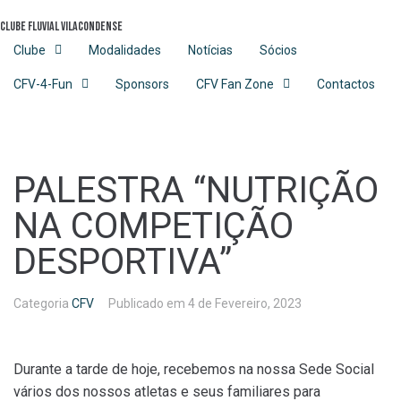
Skip
Clube Fluvial Vilacondense
to
content
Clube
Modalidades
Notícias
Sócios
CFV-4-Fun
Sponsors
CFV Fan Zone
Contactos
PALESTRA “NUTRIÇÃO
NA COMPETIÇÃO
DESPORTIVA”
Categoria
CFV
Publicado em
4 de Fevereiro, 2023
Durante a tarde de hoje, recebemos na nossa Sede Social
vários dos nossos atletas e seus familiares para