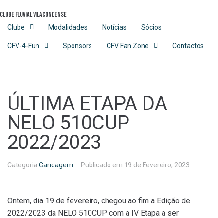
Skip
Clube Fluvial Vilacondense
to
content
Clube
Modalidades
Notícias
Sócios
CFV-4-Fun
Sponsors
CFV Fan Zone
Contactos
ÚLTIMA ETAPA DA
NELO 510CUP
2022/2023
Categoria
Canoagem
Publicado em
19 de Fevereiro, 2023
Ontem, dia 19 de fevereiro, chegou ao fim a Edição de
2022/2023 da NELO 510CUP com a IV Etapa a ser