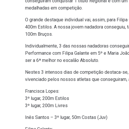
conseguiram conquistar 1 título Regional e com um
medalhadas em competição.
O grande destaque individual vai, assim, para Filip
400m Estilos. A nossa jovem nadadora conseguiu, 
100m Bruços.
Individualmente, 3 das nossas nadadoras consegui
Performance com Filipa Galante em 5º e Maria Joã
ser a 6ª melhor no escalão Absoluto.
Nestes 3 intensos dias de competição destaca-se, 
vivenciado pelos nossos atletas que conseguiram, 
Francisca Lopes:
3º lugar, 200m Estilos
3º lugar, 200m Livres
Inês Santos – 3º lugar, 50m Costas (Juv)