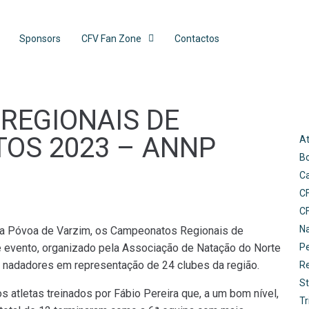
Sponsors
CFV Fan Zone
Contactos
REGIONAIS DE
TOS 2023 – ANNP
At
B
C
C
C
N
na Póvoa de Varzim, os Campeonatos Regionais de
 evento, organizado pela Associação de Natação do Norte
Pe
 nadadores em representação de 24 clubes da região.
R
St
 atletas treinados por Fábio Pereira que, a um bom nível,
Tr