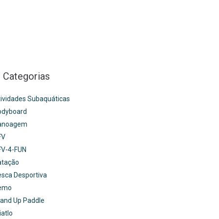
Categorias
ividades Subaquáticas
odyboard
anoagem
FV
FV-4-FUN
atação
sca Desportiva
emo
and Up Paddle
iatlo