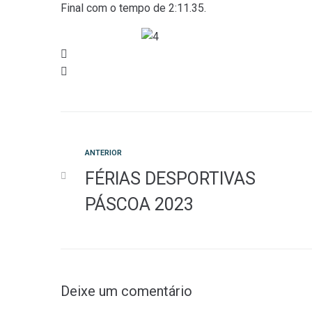
Final com o tempo de 2:11.35.
Anterior
ANTERIOR
Navegação
FÉRIAS DESPORTIVAS
de
PÁSCOA 2023
artigos
Deixe um comentário