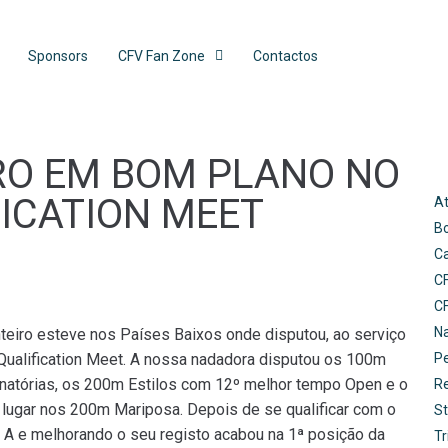
Sponsors
CFV Fan Zone
Contactos
RO EM BOM PLANO NO
ICATION MEET
At
B
C
C
C
N
onteiro esteve nos Países Baixos onde disputou, ao serviço
Qualification Meet. A nossa nadadora disputou os 100m
Pe
natórias, os 200m Estilos com 12º melhor tempo Open e o
R
lugar nos 200m Mariposa. Depois de se qualificar com o
St
l A e melhorando o seu registo acabou na 1ª posição da
Tr