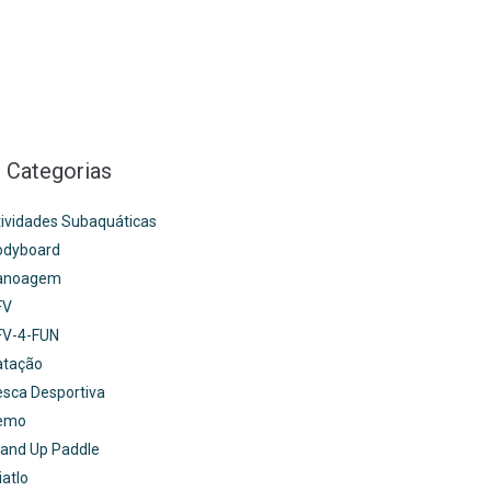
Categorias
ividades Subaquáticas
odyboard
anoagem
FV
FV-4-FUN
atação
sca Desportiva
emo
and Up Paddle
iatlo