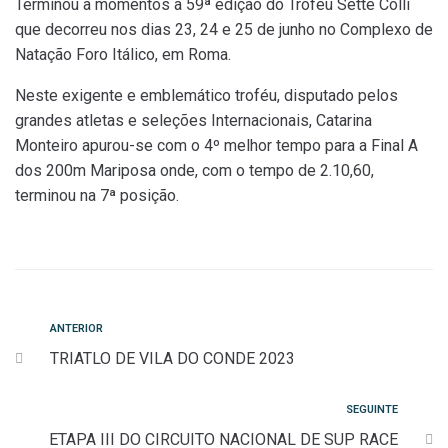
Terminou à momentos a 59ª edição do Troféu Sette Colli
que decorreu nos dias 23, 24 e 25 de junho no Complexo de
Natação Foro Itálico, em Roma.
Neste exigente e emblemático troféu, disputado pelos
grandes atletas e seleções Internacionais, Catarina
Monteiro apurou-se com o 4º melhor tempo para a Final A
dos 200m Mariposa onde, com o tempo de 2.10,60,
terminou na 7ª posição.
Navegação
Anterior
ANTERIOR
TRIATLO DE VILA DO CONDE 2023
de
artigos
Seguinte
SEGUINTE
ETAPA III DO CIRCUITO NACIONAL DE SUP RACE