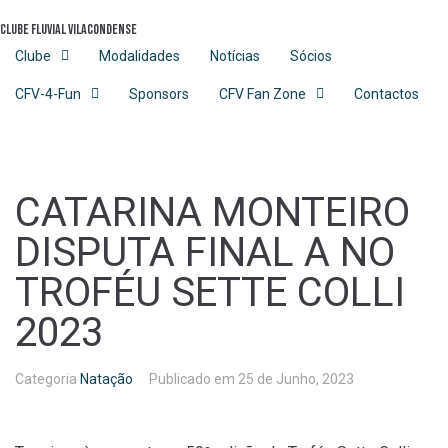
Skip
Clube Fluvial Vilacondense
to
content
Clube
Modalidades
Notícias
Sócios
CFV-4-Fun
Sponsors
CFV Fan Zone
Contactos
CATARINA MONTEIRO
DISPUTA FINAL A NO
TROFÉU SETTE COLLI
2023
Categoria
Natação
Publicado em
25 de Junho, 2023