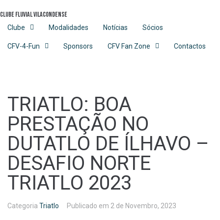
Skip
Clube Fluvial Vilacondense
to
content
Clube
Modalidades
Notícias
Sócios
CFV-4-Fun
Sponsors
CFV Fan Zone
Contactos
TRIATLO: BOA
PRESTAÇÃO NO
DUTATLO DE ÍLHAVO –
DESAFIO NORTE
TRIATLO 2023
Categoria
Triatlo
Publicado em
2 de Novembro, 2023