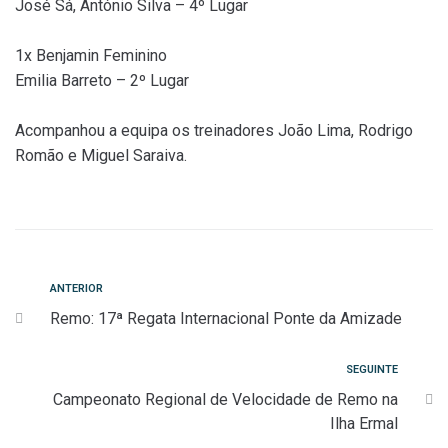
José Sá, António Silva – 4º Lugar
1x Benjamin Feminino
Emilia Barreto – 2º Lugar
Acompanhou a equipa os treinadores João Lima, Rodrigo
Romão e Miguel Saraiva.
Navegação
Anterior
ANTERIOR
Remo: 17ª Regata Internacional Ponte da Amizade
de
artigos
Seguinte
SEGUINTE
Campeonato Regional de Velocidade de Remo na
Ilha Ermal