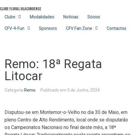
Skip
Clube Fluvial Vilacondense
to
content
Clube
Modalidades
Notícias
Sócios
CFV-4-Fun
Sponsors
CFV Fan Zone
Contactos
Remo: 18ª Regata
Litocar
Categoria
Remo
Publicado em
5 de Junho, 2024
Disputou-se em Montemor-o-Velho no dia 30 de Maio, em
pleno Centro de Alto Rendimento, local onde se disputarão
os Campeonatos Nacionais no final deste mês, a 18ª
Regata Litocar. Tradicionalmente nesta regata encontram-se