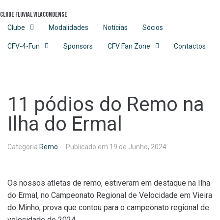
Skip
Clube Fluvial Vilacondense
to
content
Clube
Modalidades
Notícias
Sócios
CFV-4-Fun
Sponsors
CFV Fan Zone
Contactos
11 pódios do Remo na
Ilha do Ermal
Categoria
Remo
Publicado em
19 de Junho, 2024
Os nossos atletas de remo, estiveram em destaque na Ilha
do Ermal, no Campeonato Regional de Velocidade em Vieira
do Minho, prova que contou para o campeonato regional de
velocidade de 2024.