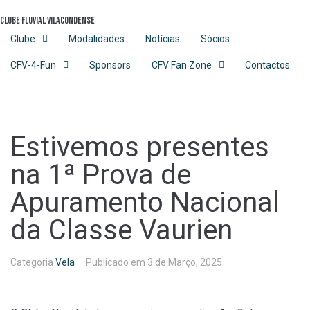
Skip
Clube Fluvial Vilacondense
to
content
Clube
Modalidades
Notícias
Sócios
CFV-4-Fun
Sponsors
CFV Fan Zone
Contactos
Estivemos presentes
na 1ª Prova de
Apuramento Nacional
da Classe Vaurien
Categoria
Vela
Publicado em
3 de Março, 2025