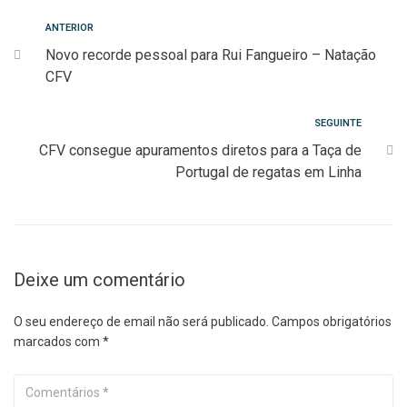
Navegação
Anterior
ANTERIOR
Novo recorde pessoal para Rui Fangueiro – Natação
de
CFV
artigos
Seguinte
SEGUINTE
CFV consegue apuramentos diretos para a Taça de
Portugal de regatas em Linha
Deixe um comentário
O seu endereço de email não será publicado.
Campos obrigatórios
marcados com
*