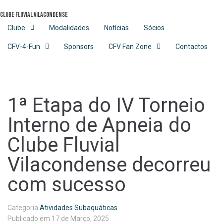
Skip
Clube Fluvial Vilacondense
to
content
Clube
Modalidades
Notícias
Sócios
CFV-4-Fun
Sponsors
CFV Fan Zone
Contactos
1ª Etapa do IV Torneio
Interno de Apneia do
Clube Fluvial
Vilacondense decorreu
com sucesso
Categoria
Atividades Subaquáticas
Publicado em
17 de Março, 2025