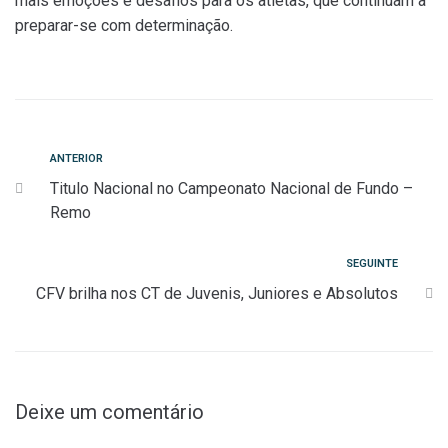
mais emoções e desafios para os atletas, que continuam a
preparar-se com determinação.
Navegação
Anterior
ANTERIOR
Titulo Nacional no Campeonato Nacional de Fundo –
de
Remo
artigos
Seguinte
SEGUINTE
CFV brilha nos CT de Juvenis, Juniores e Absolutos
Deixe um comentário