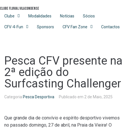
Skip
Clube Fluvial Vilacondense
to
content
Clube
Modalidades
Notícias
Sócios
CFV-4-Fun
Sponsors
CFV Fan Zone
Contactos
Pesca CFV presente na
2ª edição do
Surfcasting Challenger
Categoria
Pesca Desportiva
Publicado em
2 de Maio, 2025
Que grande dia de convívio e espírito desportivo vivemos
no passado domingo, 27 de abril, na Praia da Vieira! O