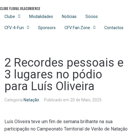
Skip
Clube Fluvial Vilacondense
to
content
Clube
Modalidades
Notícias
Sócios
CFV-4-Fun
Sponsors
CFV Fan Zone
Contactos
2 Recordes pessoais e
3 lugares no pódio
para Luís Oliveira
Categoria
Natação
Publicado em
20 de Maio, 2025
Luís Oliveira teve um fim de semana brilhante na sua
participação no Campeonato Territorial de Verão de Natação