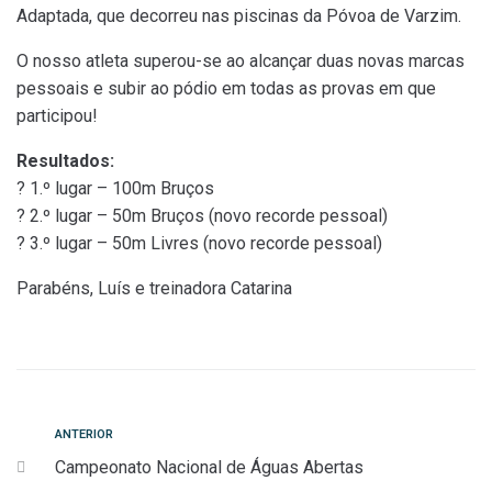
Adaptada, que decorreu nas piscinas da Póvoa de Varzim.
O nosso atleta superou-se ao alcançar duas novas marcas
pessoais e subir ao pódio em todas as provas em que
participou!
Resultados:
? 1.º lugar – 100m Bruços
? 2.º lugar – 50m Bruços (novo recorde pessoal)
? 3.º lugar – 50m Livres (novo recorde pessoal)
Parabéns, Luís e treinadora Catarina
Navegação
Anterior
ANTERIOR
Campeonato Nacional de Águas Abertas
de