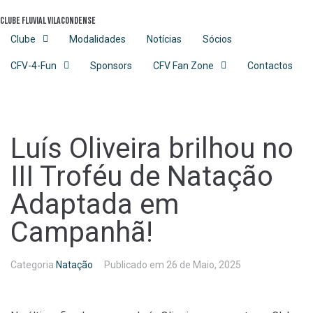
Skip
Clube Fluvial Vilacondense
to
content
Clube
Modalidades
Notícias
Sócios
CFV-4-Fun
Sponsors
CFV Fan Zone
Contactos
Luís Oliveira brilhou no
III Troféu de Natação
Adaptada em
Campanhã!
Categoria
Natação
Publicado em
26 de Maio, 2025