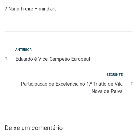
? Nuno Freire – mind.art
Navegação
Anterior
ANTERIOR
Eduardo é Vice-Campeão Europeu!
de
artigos
Seguinte
SEGUINTE
Participação de Excelência no 1.º Triatlo de Vila
Nova de Paiva
Deixe um comentário