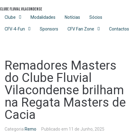
Skip
Clube Fluvial Vilacondense
to
content
Clube
Modalidades
Notícias
Sócios
CFV-4-Fun
Sponsors
CFV Fan Zone
Contactos
Remadores Masters
do Clube Fluvial
Vilacondense brilham
na Regata Masters de
Cacia
Categoria
Remo
Publicado em
11 de Junho, 2025