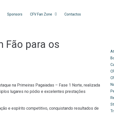
Sponsors
CFV Fan Zone
Contactos
m Fão para os
At
B
C
5
C
C
N
taque na Primeiras Pagaiadas – Fase 1 Norte, realizada
iplos lugares no pódio e excelentes prestações
Pe
R
St
ção e espírito competitivo, conquistando resultados de
Tr