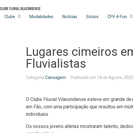
Skip
Clube Fluvial Vilacondense
to
content
Clube
Modalidades
Notícias
Sócios
CFV-4-Fun
Lugares cimeiros e
Fluvialistas
Categoria
Canoagem
Publicado em
18 de Agosto, 202
O Clube Fluvial Vilacondense esteve em grande des
em Fão, com uma participação que resultou em múlt
individuais.
Os nossos jovens atletas mostraram talento, dedica