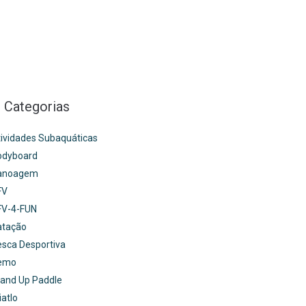
Categorias
ividades Subaquáticas
odyboard
anoagem
FV
FV-4-FUN
atação
sca Desportiva
emo
and Up Paddle
iatlo