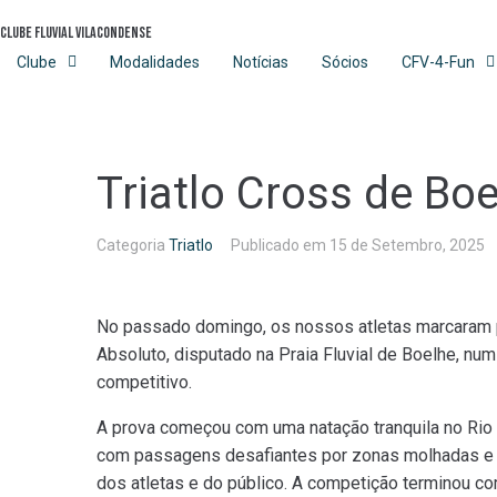
Skip
Clube Fluvial Vilacondense
to
content
Clube
Modalidades
Notícias
Sócios
CFV-4-Fun
Triatlo Cross de Bo
Categoria
Triatlo
Publicado em
15 de Setembro, 2025
No
passado domingo, os nossos atletas marcaram 
Absoluto, disputado na Praia Fluvial de Boelhe, nu
competitivo.
A prova começou com uma natação tranquila no Rio 
com passagens desafiantes por zonas molhadas e tri
dos atletas e do público. A competição terminou com