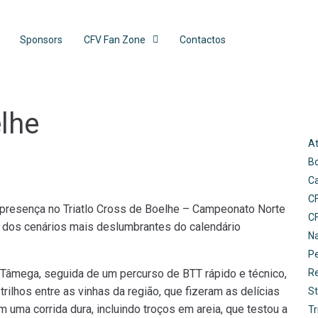
Sponsors
CFV Fan Zone
Contactos
elhe
At
B
C
C
presença no Triatlo Cross de Boelhe – Campeonato Norte
C
m dos cenários mais deslumbrantes do calendário
N
Pe
Tâmega, seguida de um percurso de BTT rápido e técnico,
R
lhos entre as vinhas da região, que fizeram as delícias
St
 uma corrida dura, incluindo troços em areia, que testou a
Tr