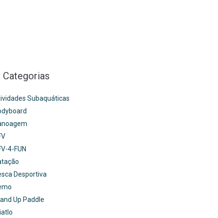
Categorias
ividades Subaquáticas
odyboard
anoagem
FV
FV-4-FUN
atação
sca Desportiva
emo
and Up Paddle
iatlo