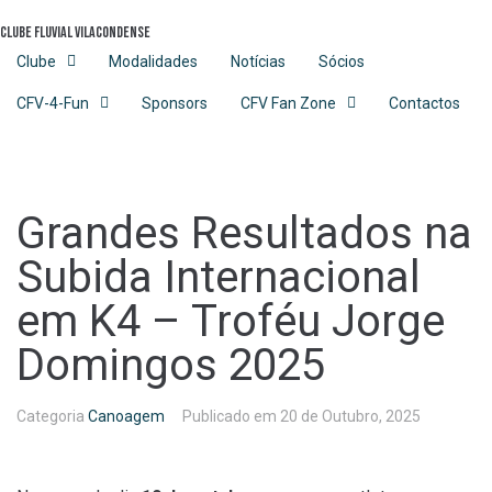
Skip
Clube Fluvial Vilacondense
to
content
Clube
Modalidades
Notícias
Sócios
CFV-4-Fun
Sponsors
CFV Fan Zone
Contactos
Grandes Resultados na
Subida Internacional
em K4 – Troféu Jorge
Domingos 2025
Categoria
Canoagem
Publicado em
20 de Outubro, 2025