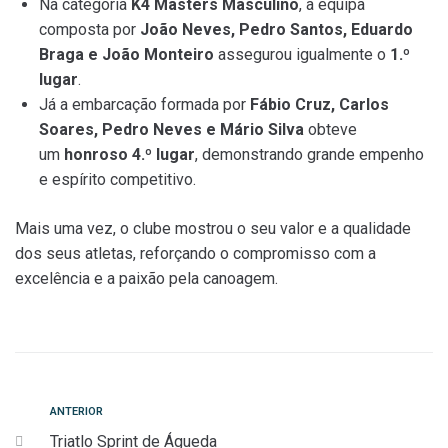
Na categoria
K4 Masters Masculino
, a equipa
composta por
João Neves, Pedro Santos, Eduardo
Braga e João Monteiro
assegurou igualmente o
1.º
lugar
.
Já a embarcação formada por
Fábio Cruz, Carlos
Soares, Pedro Neves e Mário Silva
obteve
um
honroso 4.º lugar
, demonstrando grande empenho
e espírito competitivo.
Mais uma vez, o clube mostrou o seu valor e a qualidade
dos seus atletas, reforçando o compromisso com a
excelência e a paixão pela canoagem.
Navegação
Anterior
ANTERIOR
Triatlo Sprint de Águeda