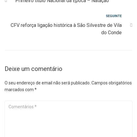
Primeiro título Nacional da Época – Natação
de
artigos
Seguinte
SEGUINTE
CFV reforça ligação histórica à São Silvestre de Vila
do Conde
Deixe um comentário
O seu endereço de email não será publicado.
Campos obrigatórios
marcados com
*