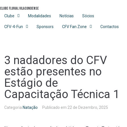
Skip
Clube Fluvial Vilacondense
to
content
Clube
Modalidades
Notícias
Sócios
CFV-4-Fun
Sponsors
CFV Fan Zone
Contactos
3 nadadores do CFV
estão presentes no
Estágio de
Capacitação Técnica 1
Categoria
Natação
Publicado em
22 de Dezembro, 2025