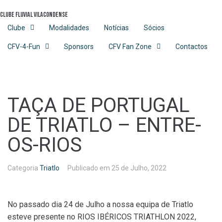
Skip
Clube Fluvial Vilacondense
to
content
Clube
Modalidades
Notícias
Sócios
CFV-4-Fun
Sponsors
CFV Fan Zone
Contactos
TAÇA DE PORTUGAL
DE TRIATLO – ENTRE-
OS-RIOS
Categoria
Triatlo
Publicado em
25 de Julho, 2022
No passado dia 24 de Julho a nossa equipa de Triatlo
esteve presente no RIOS IBÉRICOS TRIATHLON 2022,