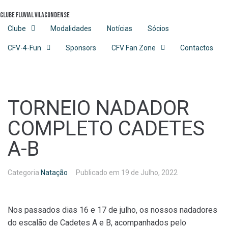
Skip
Clube Fluvial Vilacondense
to
content
Clube
Modalidades
Notícias
Sócios
CFV-4-Fun
Sponsors
CFV Fan Zone
Contactos
TORNEIO NADADOR
COMPLETO CADETES
A-B
Categoria
Natação
Publicado em
19 de Julho, 2022
Nos passados dias 16 e 17 de julho, os nossos nadadores
do escalão de Cadetes A e B, acompanhados pelo