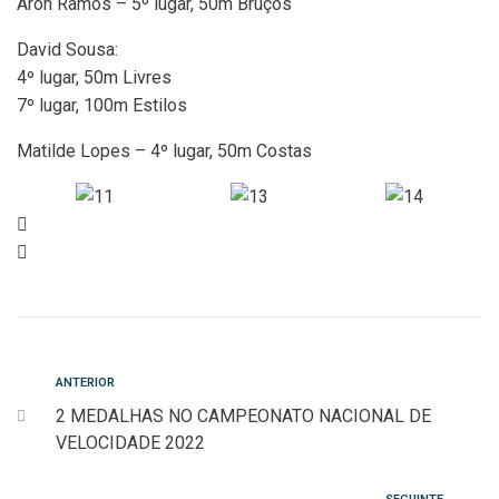
Aron Ramos – 5º lugar, 50m Bruços
David Sousa:
4º lugar, 50m Livres
7º lugar, 100m Estilos
Matilde Lopes – 4º lugar, 50m Costas
Navegação
Anterior
ANTERIOR
2 MEDALHAS NO CAMPEONATO NACIONAL DE
de
VELOCIDADE 2022
artigos