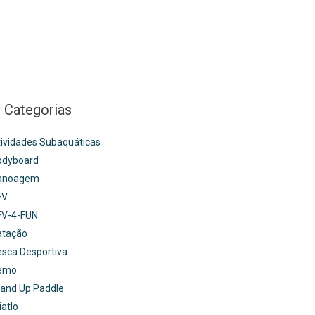
Categorias
ividades Subaquáticas
odyboard
anoagem
FV
FV-4-FUN
atação
sca Desportiva
emo
and Up Paddle
iatlo