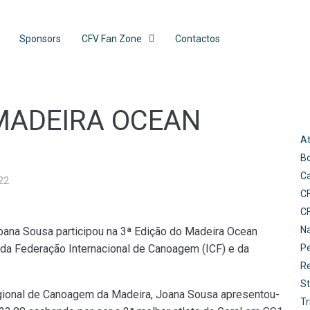
Sponsors
CFV Fan Zone
Contactos
MADEIRA OCEAN
At
B
C
22
C
C
N
oana Sousa participou na 3ª Edição do Madeira Ocean
o da Federação Internacional de Canoagem (ICF) e da
Pe
R
St
gional de Canoagem da Madeira, Joana Sousa apresentou-
Tr