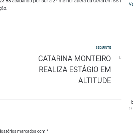
23.88 acabando por ser a 2ª melhor atleta da Geral em SS1
Ve
ção.
Seguinte
SEGUINTE
CATARINA MONTEIRO
REALIZA ESTÁGIO EM
ALTITUDE
Te
14
igatórios marcados com
*