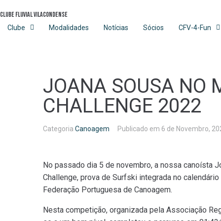
Skip
Clube Fluvial Vilacondense
to
content
Clube
Modalidades
Notícias
Sócios
CFV-4-Fun
JOANA SOUSA NO 
CHALLENGE 2022
Categoria
Canoagem
Publicado em
6 de Novembro, 20
No passado dia 5 de novembro, a nossa canoísta J
Challenge, prova de Surfski integrada no calendári
Federação Portuguesa de Canoagem.
Nesta competição, organizada pela Associação Re