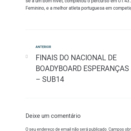
se a um bom nível, completou o percurso em 01:43:
Feminino, e a melhor atleta portuguesa em competi
Anterior
ANTERIOR
Navegação
FINAIS DO NACIONAL DE
de
BOADYBOARD ESPERANÇAS
– SUB14
artigos
Deixe um comentário
O seu endereço de email não será publicado.
Campos obr