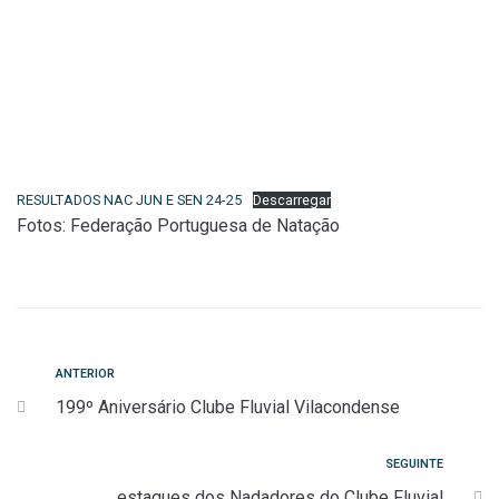
RESULTADOS NAC JUN E SEN 24-25
Descarregar
Fotos: Federação Portuguesa de Natação
Navegação
Anterior
ANTERIOR
199º Aniversário Clube Fluvial Vilacondense
de
artigos
Seguinte
SEGUINTE
estaques dos Nadadores do Clube Fluvial