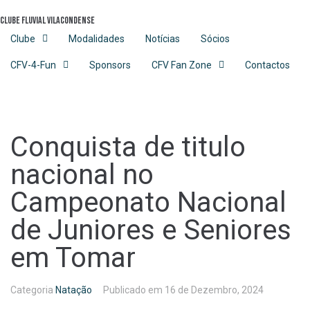
Skip
Clube Fluvial Vilacondense
to
content
Clube
Modalidades
Notícias
Sócios
CFV-4-Fun
Sponsors
CFV Fan Zone
Contactos
Conquista de titulo
nacional no
Campeonato Nacional
de Juniores e Seniores
em Tomar
Categoria
Natação
Publicado em
16 de Dezembro, 2024